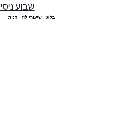
🔥 שבוע ניסיון ב-120 ₪ בלבד • בחרו שיע
בלוג
שיעורי לוז
חנות