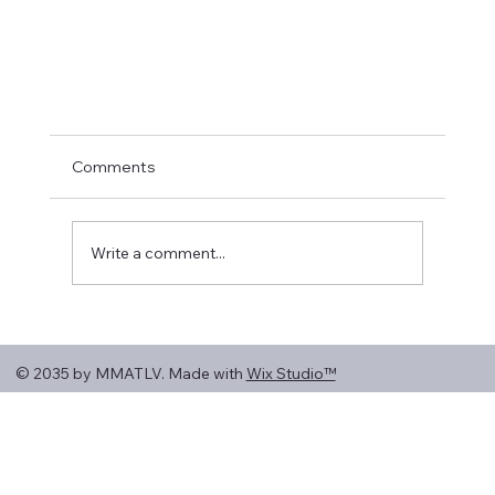
מה לאכול אחרי אימון MMA?
Comments
אם סיימתם אימון MMA, אגרוף, אגרוף תאילנדי או BJJ,
נראה שהשקעתם לא מעט. בניגוד לאימון כושר רגיל, אימוני
MMA נמשכים בדרך כלל שעה וחצי עד שעתיים ומשלבים
Write a comment...
כוח, סיבולת, טכניקה ועבודה בעצימות גבוהה. לכן, גם
© 2035 by MMATLV. Made with
Wix Studio™